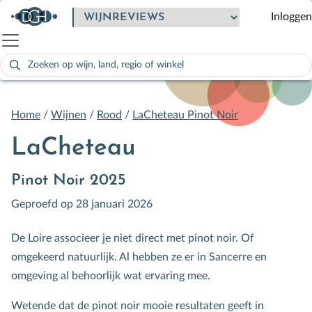
Inloggen
Zoeken
naar:
Als de resultaten voor automatisch aanvullen beschikbaar zijn
Home
/
Wijnen
/
Rood
/
LaCheteau Pinot Noir
LaCheteau
Pinot Noir 2025
Geproefd op 28 januari 2026
De Loire associeer je niet direct met pinot noir. Of
omgekeerd natuurlijk. Al hebben ze er in Sancerre en
omgeving al behoorlijk wat ervaring mee.
Wetende dat de pinot noir mooie resultaten geeft in