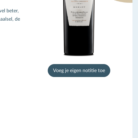
el beter,
maalsel, de
Voeg je eigen notitie toe
chrijf je in voor de
ieuwsbrief