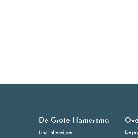
All
wek
ove
I
De Grote Hamersma
Ove
Naar alle wijnen
De pro