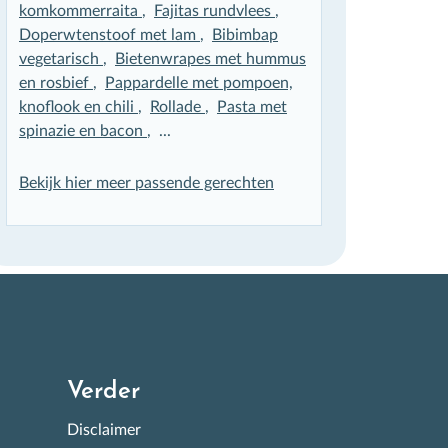
komkommerraita
,
Fajitas rundvlees
,
Doperwtenstoof met lam
,
Bibimbap
vegetarisch
,
Bietenwrapes met hummus
en rosbief
,
Pappardelle met pompoen,
knoflook en chili
,
Rollade
,
Pasta met
spinazie en bacon
, ...
Bekijk hier meer passende gerechten
Verder
Disclaimer