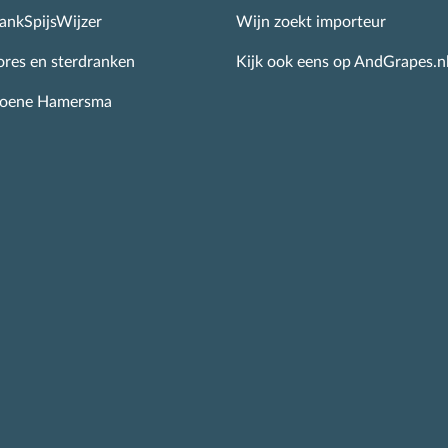
ankSpijsWijzer
Wijn zoekt importeur
ores en sterdranken
Kijk ook eens op AndGrapes.n
roene Hamersma