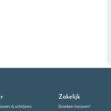
e goed scorende week-aanbiedingen, de wijnevent kalender en
elijks tientallen nieuw geproefde wijnen! Met informatie en tips
r de beste wijnen op de Nederlandse schappen.
nschrijven
r
Zakelijk
evers & schrijvers
Dranken insturen?