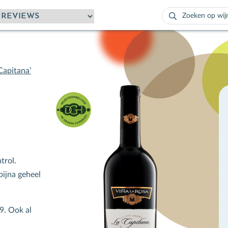
Zoeken
naar:
Als de resultaten
Capitana’
trol.
bijna geheel
9. Ook al