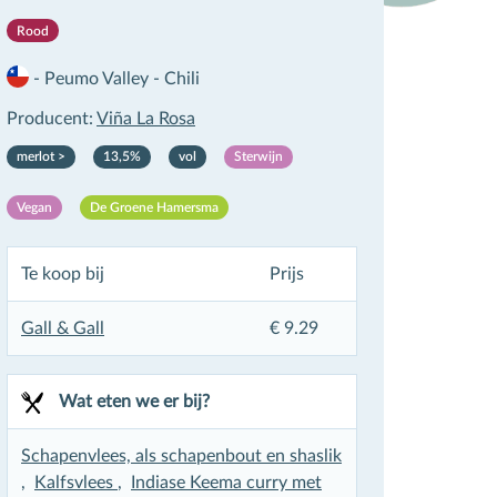
Rood
-
Peumo Valley
-
Chili
Producent:
Viña La Rosa
merlot >
13,5%
vol
Sterwijn
Vegan
De Groene Hamersma
Te koop bij
Prijs
Gall & Gall
€ 9.29
×
Wat eten we er bij?
Schapenvlees, als schapenbout en shaslik
,
Kalfsvlees
,
Indiase Keema curry met