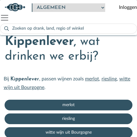
Inloggen
Zoeken
naar:
Als de resultaten voor automatisch aanvullen beschikbaar zijn
Kippenlever
,
wat
drinken we erbij?
Bij
, passen wijnen zoals
merlot
,
riesling
,
witte
Kippenlever
wijn uit Bourgogne
.
merlot
riesling
witte wijn uit Bourgogne