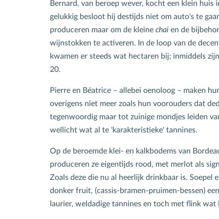
Bernard, van beroep wever, kocht een klein huis i
gelukkig besloot hij destijds niet om auto's te gaa
produceren maar om de kleine
chai
en de bijbeho
wijnstokken te activeren. In de loop van de decen
kwamen er steeds wat hectaren bij; inmiddels zijn
20.
Pierre en Béatrice – allebei oenoloog – maken hu
overigens niet meer zoals hun voorouders dat de
tegenwoordig maar tot zuinige mondjes leiden v
wellicht wat al te 'karakteristieke' tannines.
S
Op de beroemde klei- en kalkbodems van Bordea
N
produceren ze eigentijds rood, met merlot als sig
Zoals deze die nu al heerlijk drinkbaar is. Soepel 
donker fruit, (cassis-bramen-pruimen-bessen) een
All
laurier, weldadige tannines en toch met flink wat
wek