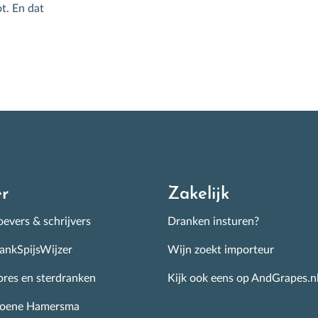
r de beste wijnen op de Nederlandse schappen.
t. En dat
nschrijven
r
Zakelijk
evers & schrijvers
Dranken insturen?
ankSpijsWijzer
Wijn zoekt importeur
ores en sterdranken
Kijk ook eens op AndGrapes.n
roene Hamersma