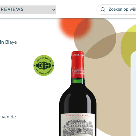
Zoeken
naar:
Als de resultaten
in Blaye
r van de