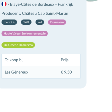
-
Blaye-Côtes de Bordeaux
-
Frankrijk
Producent:
Château Cap Saint-Martin
merlot >
14%
vol
Duurzaam
Haute Valeur Environnementale
De Groene Hamersma
Te koop bij
Prijs
×
Les Généreux
€ 9.50