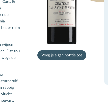
n Cars. En
n
rende
nia
 het er ruim
n wijnen
den. Dat zou
Voeg je eigen notitie toe
anwege de
chrijf je in voor de
ux
ieuwsbrief
naturedruif.
en sappig
 vlucht
e goed scorende week-aanbiedingen, de wijnevent kalender en
 houvast.
elijks tientallen nieuw geproefde wijnen! Met informatie en tips