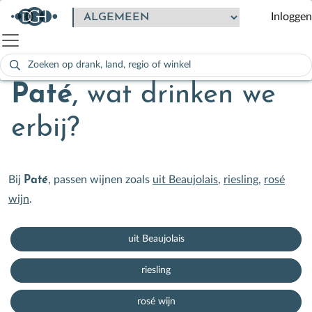
Inloggen
Zoeken
naar:
Als de resultaten voor automatisch aanvullen beschikbaar zijn
Paté
,
wat drinken we
erbij?
Bij
, passen wijnen zoals
uit Beaujolais
,
riesling
,
rosé
Paté
wijn
.
uit Beaujolais
riesling
rosé wijn