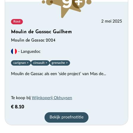
2 mei 2025
Rosé
Moulin de Gassac Guilhem
Moulin de Gassac 2024
- Languedoc
carignan >
cinsault >
grenache >
Moulin de Gassac als een ‘side project’ van Mas de...
Te koop bij
Wijnkoperij Okhuysen
€ 8.10
Bekijk proefnotitie