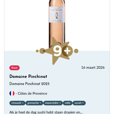
16 maart 2026
Rosé
Domaine Pinchinat
Domaine Pinchinat 2025
- Côtes de Provence
cinsault >
grenache >
mourvèdre >
rolle
syrah >
Als je heel de dag sushi hebt staan draaien en...