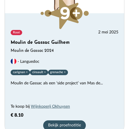
2 mei 2025
Rosé
Moulin de Gassac Guilhem
Moulin de Gassac 2024
- Languedoc
carignan >
cinsault >
grenache >
Moulin de Gassac als een ‘side project’ van Mas de...
Te koop bij
Wijnkoperij Okhuysen
€ 8.10
Bekijk proefnotitie