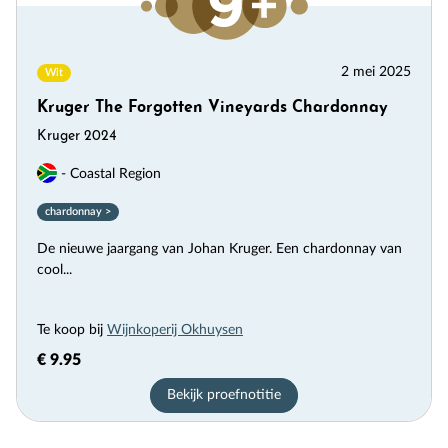
2 mei 2025
Wit
Kruger The Forgotten Vineyards Chardonnay
Kruger 2024
- Coastal Region
chardonnay >
De nieuwe jaargang van Johan Kruger. Een chardonnay van
cool...
Te koop bij
Wijnkoperij Okhuysen
€ 9.95
Bekijk proefnotitie