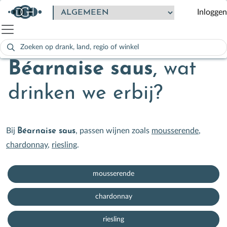
Inloggen
Zoeken
naar:
Als de resultaten voor automatisch aanvullen beschikbaar zijn
Béarnaise saus
,
wat
drinken we erbij?
Bij
, passen wijnen zoals
mousserende
,
Béarnaise saus
chardonnay
,
riesling
.
mousserende
chardonnay
riesling