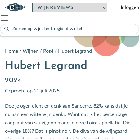
Inloggen
Zoeken
naar:
Als de resultaten voor automatisch aanvullen beschikbaar zijn
Home
/
Wijnen
/
Rosé
/
Hubert Legrand
Hubert Legrand
2024
Geproefd op 21 juli 2025
Doe je ogen dicht en denk aan Sancerre. 82% kans dat je
nu aan een witte wijn denkt. Want dat is het percentage
aanplant van sauvignon blanc in deze Loire-appellatie. Die
overige 18%? Dat is pinot noir. De diva van de wijngaard,