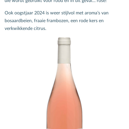
die wordt gebruikt voor rood en in dit geval… rosé!
Ook oogstjaar 2024 is weer stijlvol met aroma’s van
bosaardbeien, fraaie frambozen, een rode kers en
verkwikkende citrus.