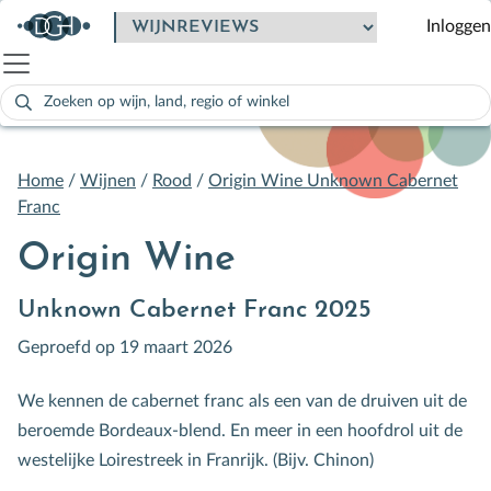
Inloggen
Zoeken
naar:
Als de resultaten voor automatisch aanvullen beschikbaar zijn
Home
/
Wijnen
/
Rood
/
Origin Wine Unknown Cabernet
Franc
Origin Wine
Unknown Cabernet Franc 2025
Geproefd op 19 maart 2026
We kennen de cabernet franc als een van de druiven uit de
beroemde Bordeaux-blend. En meer in een hoofdrol uit de
westelijke Loirestreek in Franrijk. (Bijv. Chinon)