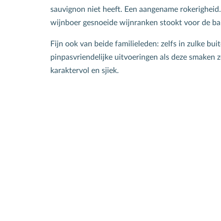
sauvignon niet heeft. Een aangename rokerigheid.
wijnboer gesnoeide wijnranken stookt voor de ba
Fijn ook van beide familieleden: zelfs in zulke b
pinpasvriendelijke uitvoeringen als deze smaken z
karaktervol en sjiek.
S
N
All
wek