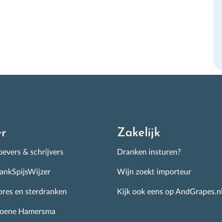
r de beste wijnen op de Nederlandse schappen.
nschrijven
r
Zakelijk
evers & schrijvers
Dranken insturen?
ankSpijsWijzer
Wijn zoekt importeur
ores en sterdranken
Kijk ook eens op AndGrapes.n
roene Hamersma