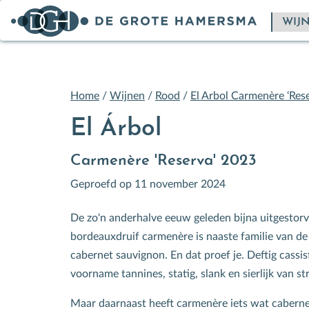
Home
/
Wijnen
/
Rood
/
El Arbol Carmenère ‘Rese
El Árbol
Carmenère 'Reserva' 2023
Geproefd op 11 november 2024
De zo'n anderhalve eeuw geleden bijna uitgestor
bordeauxdruif carmenère is naaste familie van d
cabernet sauvignon. En dat proef je. Deftig cassisf
voorname tannines, statig, slank en sierlijk van st
Maar daarnaast heeft carmenère iets wat cabern