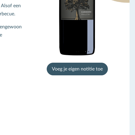
 Alsof een
rbecue.
uitengewoon
e
Voeg je eigen notitie toe
chrijf je in voor de
ieuwsbrief
e goed scorende week-aanbiedingen, de wijnevent kalender en
elijks tientallen nieuw geproefde wijnen! Met informatie en tips