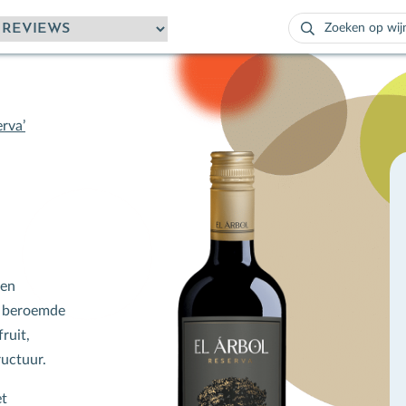
Zoeken
naar:
Als de resultaten
rva’
ven
e beroemde
ruit,
ructuur.
et