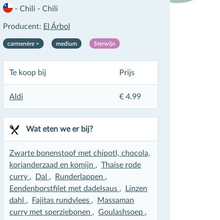
-
Chili
-
Chili
Producent:
El Árbol
carmenère >
medium
Sterwijn
Te koop bij
Prijs
Aldi
€ 4.99
×
Wat eten we er bij?
Zwarte bonenstoof met chipotl, chocola,
korianderzaad en komijn
,
Thaise rode
curry
,
Dal
,
Runderlappen
,
Eendenborstfilet met dadelsaus
,
Linzen
dahl
,
Fajitas rundvlees
,
Massaman
curry met sperziebonen
,
Goulashsoep
,