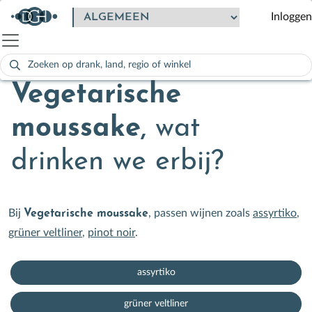
Inloggen
Zoeken
naar:
Als de resultaten voor automatisch aanvullen beschikbaar zijn
Vegetarische
moussake
,
wat
drinken we erbij?
Bij
, passen wijnen zoals
assyrtiko
,
Vegetarische moussake
grüner veltliner
,
pinot noir
.
assyrtiko
grüner veltliner