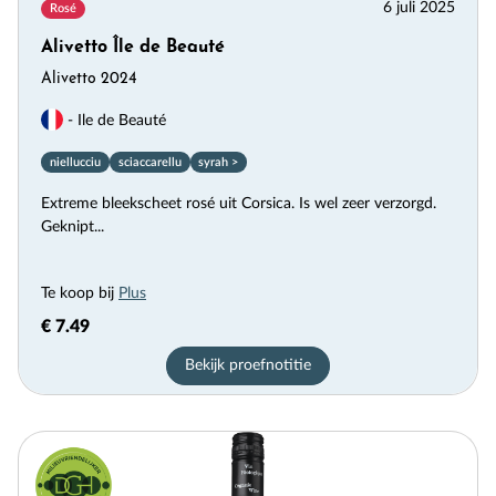
6 juli 2025
Rosé
Alivetto Île de Beauté
Alivetto 2024
- Ile de Beauté
niellucciu
sciaccarellu
syrah >
Extreme bleekscheet rosé uit Corsica. Is wel zeer verzorgd.
Geknipt...
Te koop bij
Plus
€ 7.49
Bekijk proefnotitie