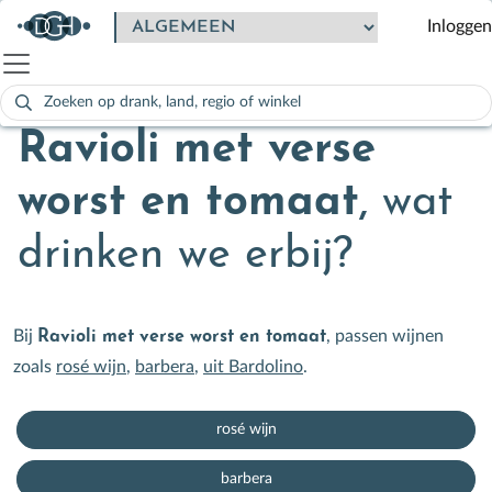
Inloggen
Zoeken
naar:
Als de resultaten voor automatisch aanvullen beschikbaar zijn
Ravioli met verse
worst en tomaat
,
wat
drinken we erbij?
Bij
, passen wijnen
Ravioli met verse worst en tomaat
zoals
rosé wijn
,
barbera
,
uit Bardolino
.
rosé wijn
barbera