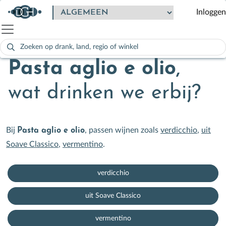
Inloggen
Zoeken
naar:
Als de resultaten voor automatisch aanvullen beschikbaar zijn
Pasta aglio e olio
,
wat drinken we erbij?
Bij
, passen wijnen zoals
verdicchio
,
uit
Pasta aglio e olio
Soave Classico
,
vermentino
.
verdicchio
uit Soave Classico
vermentino