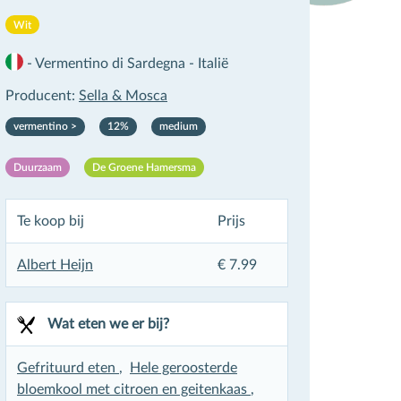
Wit
-
Vermentino di Sardegna
-
Italië
Producent:
Sella & Mosca
vermentino >
12%
medium
Duurzaam
De Groene Hamersma
Te koop bij
Prijs
Albert Heijn
€ 7.99
×
Wat eten we er bij?
Gefrituurd eten
,
Hele geroosterde
bloemkool met citroen en geitenkaas
,