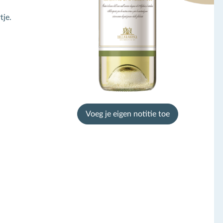
tje.
Voeg je eigen notitie toe
chrijf je in voor de
ieuwsbrief