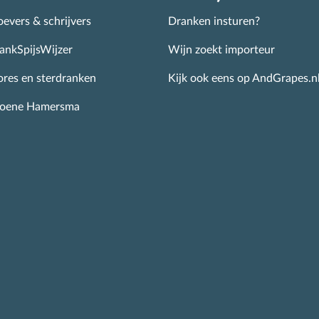
evers & schrijvers
Dranken insturen?
ankSpijsWijzer
Wijn zoekt importeur
ores en sterdranken
Kijk ook eens op AndGrapes.n
roene Hamersma