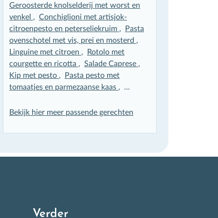
Geroosterde knolselderij met worst en
venkel
,
Conchiglioni met artisjok-
citroenpesto en peterseliekruim
,
Pasta
ovenschotel met vis, prei en mosterd
,
Linguine met citroen
,
Rotolo met
courgette en ricotta
,
Salade Caprese
,
Kip met pesto
,
Pasta pesto met
tomaatjes en parmezaanse kaas
, ...
Bekijk hier meer passende gerechten
Verder