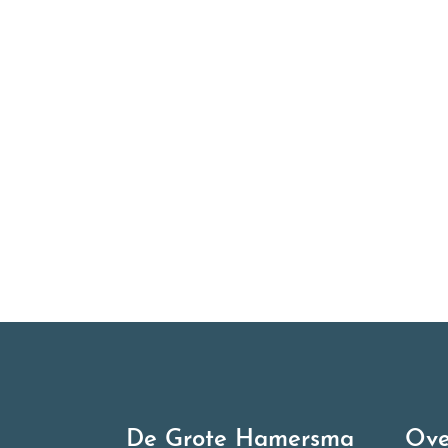
All
wek
ove
I
De Grote Hamersma
Ove