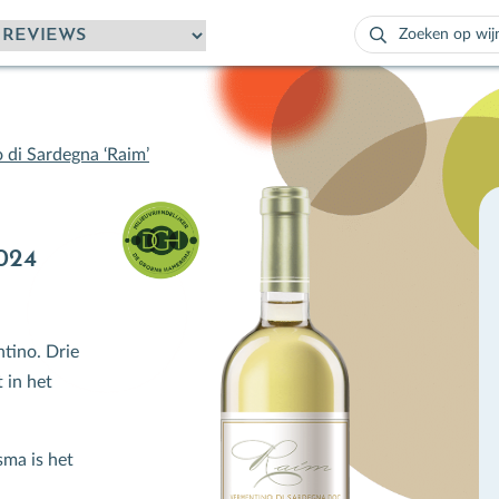
Zoeken
naar:
Als de resultaten
 di Sardegna ‘Raim’
024
tino. Drie
 in het
ma is het