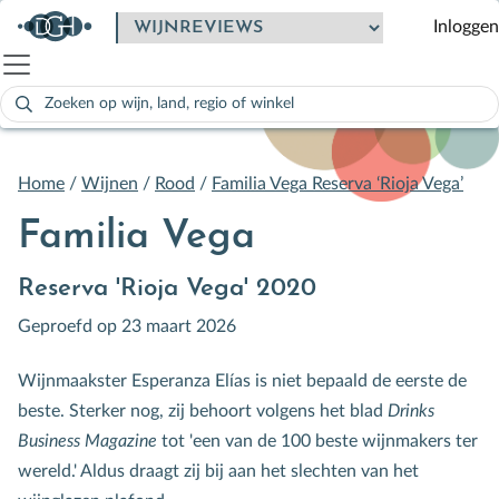
Inloggen
Zoeken
naar:
Als de resultaten voor automatisch aanvullen beschikbaar zijn
Home
/
Wijnen
/
Rood
/
Familia Vega Reserva ‘Rioja Vega’
Familia Vega
Reserva 'Rioja Vega' 2020
Geproefd op 23 maart 2026
Wijnmaakster
Esperanza Elías is niet bepaald de eerste de
beste. Sterker nog, zij behoort volgens het blad
Drinks
Business Magazine
tot 'een van de 100 beste wijnmakers ter
wereld.' Aldus draagt zij bij aan het slechten van het