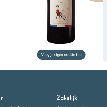
chrijf je in voor de
ieuwsbrief
Voeg je eigen notitie toe
e goed scorende week-aanbiedingen, de wijnevent kalender en
elijks tientallen nieuw geproefde wijnen! Met informatie en tips
r de beste wijnen op de Nederlandse schappen.
r
Zakelijk