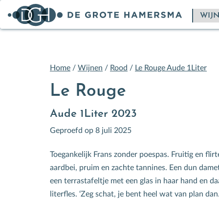
Home
/
Wijnen
/
Rood
/
Le Rouge Aude 1Liter
Le Rouge
Aude 1Liter 2023
Geproefd op 8 juli 2025
Toegankelijk Frans zonder poespas. Fruitig en flir
aardbei, pruim en zachte tannines. Een dun damet
een terrastafeltje met een glas in haar hand en d
literfles. ‘Zeg schat, je bent heel wat van plan dan.