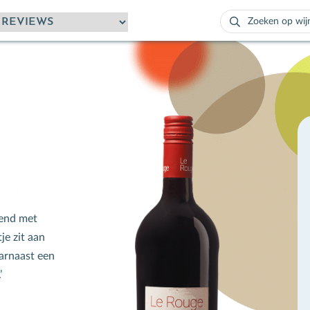
Zoeken
naar:
Als de resultaten
tend met
je zit aan
aarnaast een
’