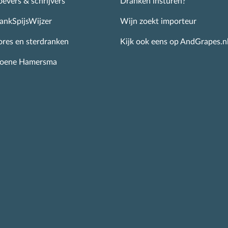
nschrijven
evers & schrijvers
Dranken insturen?
ankSpijsWijzer
Wijn zoekt importeur
ores en sterdranken
Kijk ook eens op AndGrapes.n
roene Hamersma