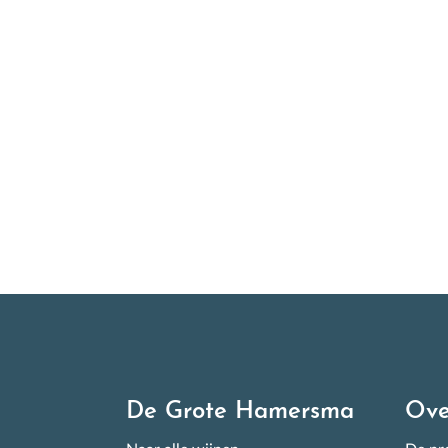
S
N
All
wek
ove
De Grote Hamersma
Ove