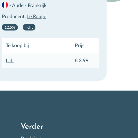
-
Aude
-
Frankrijk
Producent:
Le Rouge
12,5%
licht
×
Te koop bij
Prijs
Lidl
€ 3.99
Verder