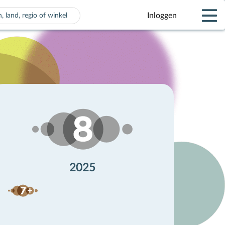
Inloggen
 voor automatisch aanvullen beschikbaar zijn, gebruik de pijle
2025