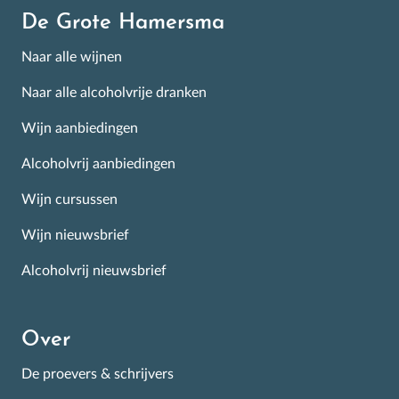
De Grote Hamersma
Naar alle wijnen
Naar alle alcoholvrije dranken
Wijn aanbiedingen
Alcoholvrij aanbiedingen
Wijn cursussen
Wijn nieuwsbrief
×
Schrijf je in voor de
Alcoholvrij nieuwsbrief
Nieuwsbrief
Over
Alle goed scorende week-aanbiedingen, de wijnevent
kalender en wekelijks tientallen nieuw geproefde
De proevers & schrijvers
wijnen! Met informatie en tips over de beste wijnen op