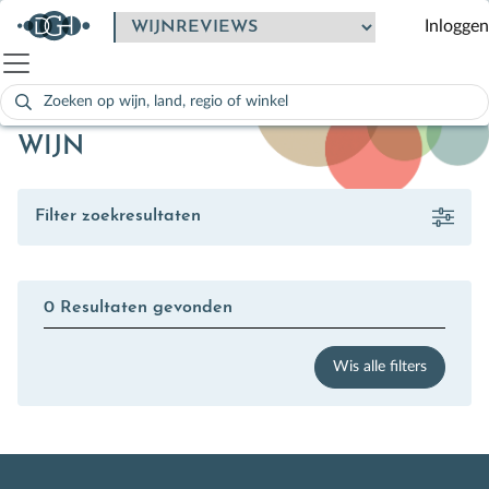
Inloggen
Zoeken
naar:
Als de resultaten voor automatisch aanvullen beschikbaar zijn
WIJN
Filter zoekresultaten
0 Resultaten gevonden
Wis alle filters