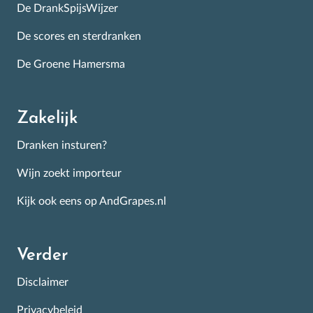
de Nederlandse schappen.
De DrankSpijsWijzer
De scores en sterdranken
De Groene Hamersma
Inschrijven
Zakelijk
Dranken insturen?
Wijn zoekt importeur
Kijk ook eens op AndGrapes.nl
Verder
Disclaimer
Privacybeleid