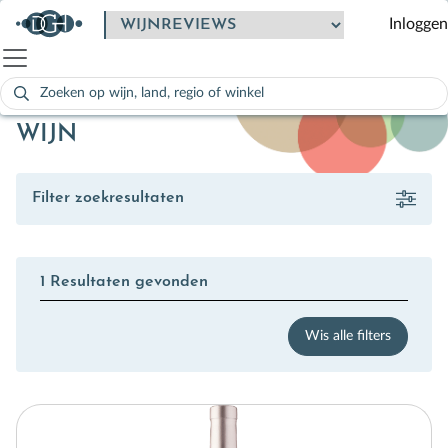
Inloggen
Zoeken
naar:
Als de resultaten voor automatisch aanvullen beschikbaar zijn
WIJN
Filter zoekresultaten
1 Resultaten gevonden
Wis alle filters