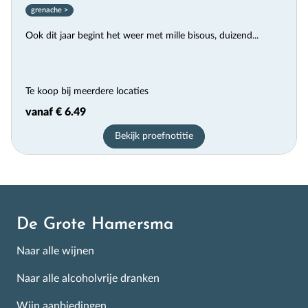
grenache >
Ook dit jaar begint het weer met mille bisous, duizend...
Te koop bij meerdere locaties
vanaf € 6.49
×
Bekijk proefnotitie
Schrijf je in voor de
Nieuwsbrief
Alle goed scorende week-aanbiedingen, de wijnevent
De Grote Hamersma
kalender en wekelijks tientallen nieuw geproefde
wijnen! Met informatie en tips over de beste wijnen op
Naar alle wijnen
de Nederlandse schappen.
Naar alle alcoholvrije dranken
Wijn aanbiedingen