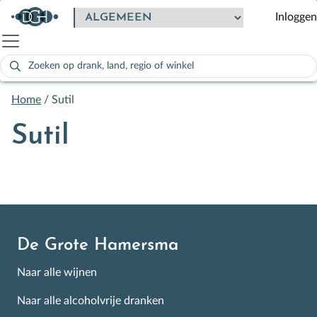
Inloggen
Zoeken
naar:
Als de resultaten voor automatisch aanvullen beschikbaar zijn
Home
/
Sutil
Sutil
De Grote Hamersma
Naar alle wijnen
Naar alle alcoholvrije dranken