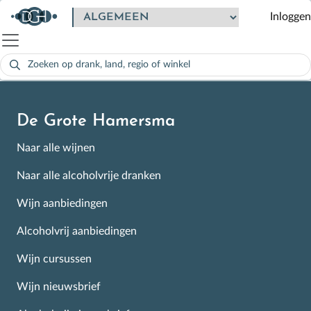
Uitproberen
Inloggen
Zoeken
naar:
Als de resultaten voor automatisch aanvullen beschikbaar zijn
De Grote Hamersma
Naar alle wijnen
Naar alle alcoholvrije dranken
Wijn aanbiedingen
Alcoholvrij aanbiedingen
Wijn cursussen
Wijn nieuwsbrief