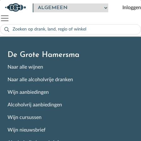
Vol, krachtig, dik fruit. Rijp en zonnig
Inloggen
Zoeken
naar:
Als de resultaten voor automatisch aanvullen beschikbaar zijn
De Grote Hamersma
Naar alle wijnen
Naar alle alcoholvrije dranken
Wijn aanbiedingen
Alcoholvrij aanbiedingen
Wijn cursussen
Wijn nieuwsbrief