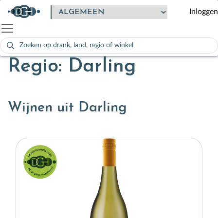
Inloggen
Zoeken
naar:
Als de resultaten voor automatisch aanvullen beschikbaar zijn
Regio: Darling
Wijnen uit Darling