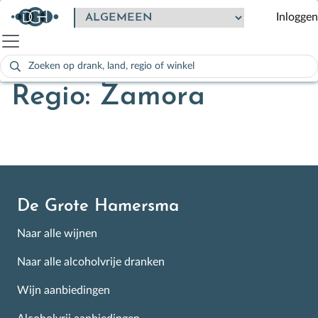
Inloggen
Zoeken
naar:
Als de resultaten voor automatisch aanvullen beschikbaar zijn
Regio: Zamora
De Grote Hamersma
Naar alle wijnen
Naar alle alcoholvrije dranken
Wijn aanbiedingen