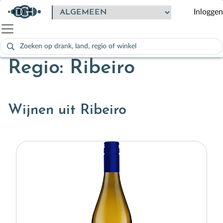
Inloggen
Zoeken
naar:
Als de resultaten voor automatisch aanvullen beschikbaar zijn
Regio: Ribeiro
Wijnen uit Ribeiro