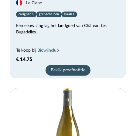
- La Clape
carignan >
grenache noir
syrah >
Een eeuw lang lag het landgoed van Château Les
Bugadelles...
Te koop bij
Biowijnclub
€ 14.75
Bekijk proefnotitie