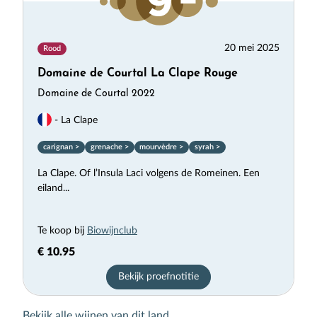
20 mei 2025
Rood
Domaine de Courtal La Clape Rouge
Domaine de Courtal 2022
- La Clape
carignan >
grenache >
mourvèdre >
syrah >
La Clape. Of l’Insula Laci volgens de Romeinen. Een
eiland...
Te koop bij
Biowijnclub
€ 10.95
Bekijk proefnotitie
Bekijk alle wijnen van dit land