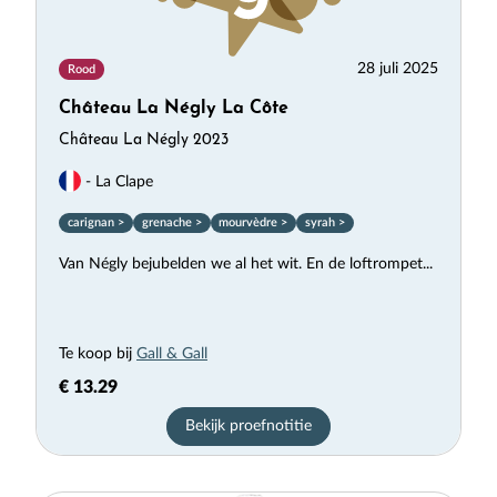
28 juli 2025
Rood
Château La Négly La Côte
Château La Négly 2023
- La Clape
carignan >
grenache >
mourvèdre >
syrah >
Van Négly bejubelden we al het wit. En de loftrompet...
Te koop bij
Gall & Gall
€ 13.29
Bekijk proefnotitie