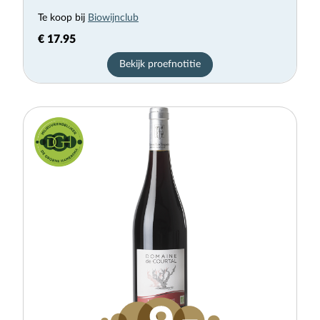
Te koop bij
Biowijnclub
€ 17.95
Bekijk proefnotitie