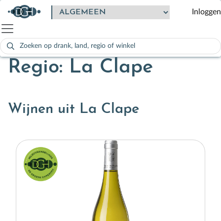
Inloggen
Zoeken
naar:
Als de resultaten voor automatisch aanvullen beschikbaar zijn
Regio: La Clape
Wijnen uit La Clape