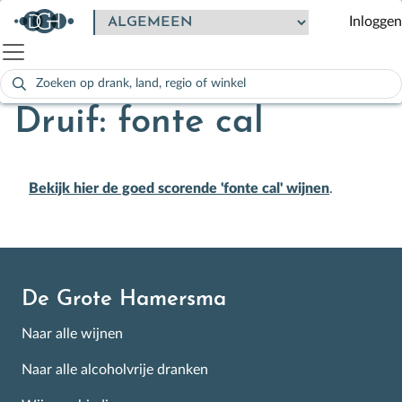
Inloggen
Zoeken
naar:
Als de resultaten voor automatisch aanvullen beschikbaar zijn
Druif: fonte cal
Bekijk hier de goed scorende 'fonte cal' wijnen
.
De Grote Hamersma
Naar alle wijnen
Naar alle alcoholvrije dranken