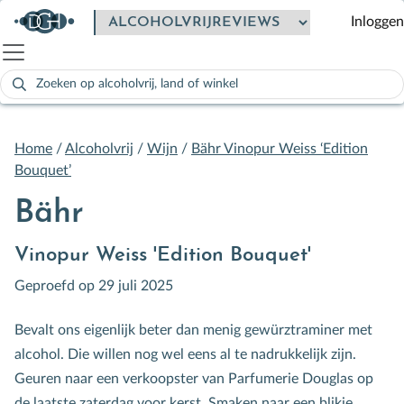
Inloggen
Zoeken
naar:
Als de resultaten voor automatisch aanvullen beschikbaar zijn
Home
/
Alcoholvrij
/
Wijn
/
Bähr Vinopur Weiss ‘Edition
Bouquet’
Bähr
Vinopur Weiss 'Edition Bouquet'
Geproefd op 29 juli 2025
Bevalt ons eigenlijk beter dan menig gewürztraminer met
alcohol. Die willen nog wel eens al te nadrukkelijk zijn.
Geuren naar een verkoopster van Parfumerie Douglas op
de laatste zaterdag voor kerst. Smaken naar een blikje