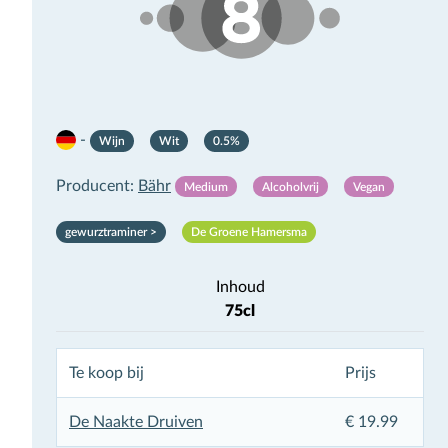
×
Meld je aan voor de
-
Wijn
Wit
0.5%
Alcoholvrij
Producent:
Bähr
Medium
Alcoholvrij
Vegan
nieuwsbrief
gewurztraminer >
De Groene Hamersma
Hieronder kun je je aanmelden voor de nieuwe
alcoholvrij nieuwsbrief van De Grote Hamersma,
Inhoud
voorheen bekend als What To Drink. Wij reviewen
75cl
wekelijks nieuwe alcoholvrije dranken en houden je
daarvan op de hoogte.
Te koop bij
Prijs
De Naakte Druiven
€ 19.99