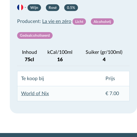
×
-
Wijn
Rosé
0.5%
Meld je aan voor de
Producent:
La vie en zéro
Licht
Alcoholvrij
Alcoholvrij
Gedealcoholiseerd
nieuwsbrief
Inhoud
kCal/100ml
Suiker (gr/100ml)
75cl
16
4
Hieronder kun je je aanmelden voor de nieuwe
alcoholvrij nieuwsbrief van De Grote Hamersma,
voorheen bekend als What To Drink. Wij reviewen
Te koop bij
Prijs
wekelijks nieuwe alcoholvrije dranken en houden je
daarvan op de hoogte.
World of Nix
€ 7.00
Aanmelden