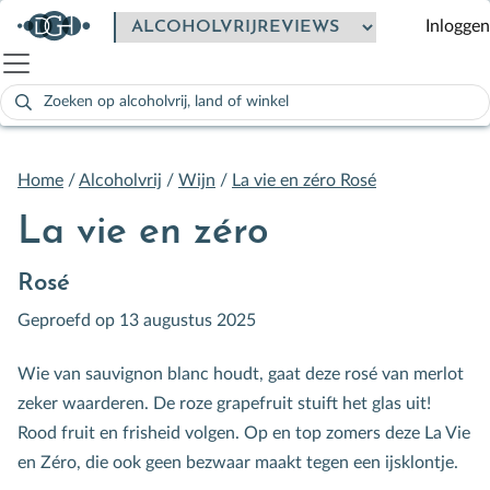
Inloggen
Zoeken
naar:
Als de resultaten voor automatisch aanvullen beschikbaar zijn
Home
/
Alcoholvrij
/
Wijn
/
La vie en zéro Rosé
La vie en zéro
Rosé
Geproefd op 13 augustus 2025
Wie van sauvignon blanc houdt, gaat deze rosé van merlot
zeker waarderen. De roze grapefruit stuift het glas uit!
Rood fruit en frisheid volgen. Op en top zomers deze La Vie
en Zéro, die ook geen bezwaar maakt tegen een ijsklontje.