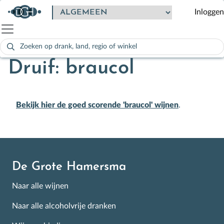
Inloggen
Zoeken
naar:
Als de resultaten voor automatisch aanvullen beschikbaar zijn
Druif: braucol
Bekijk hier de goed scorende 'braucol' wijnen
.
De Grote Hamersma
Naar alle wijnen
Naar alle alcoholvrije dranken