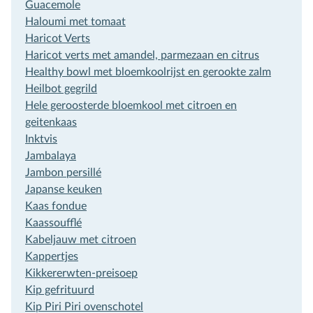
Guacemole
Haloumi met tomaat
Haricot Verts
Haricot verts met amandel, parmezaan en citrus
Healthy bowl met bloemkoolrijst en gerookte zalm
Heilbot gegrild
Hele geroosterde bloemkool met citroen en
geitenkaas
Inktvis
Jambalaya
Jambon persillé
Japanse keuken
Kaas fondue
Kaassoufflé
Kabeljauw met citroen
Kappertjes
Kikkererwten-preisoep
Kip gefrituurd
Kip Piri Piri ovenschotel