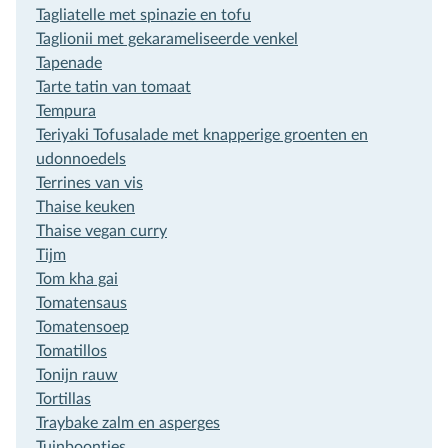
Tagliatelle met spinazie en tofu
Taglionii met gekarameliseerde venkel
Tapenade
Tarte tatin van tomaat
Tempura
Teriyaki Tofusalade met knapperige groenten en
udonnoedels
Terrines van vis
Thaise keuken
Thaise vegan curry
Tijm
Tom kha gai
Tomatensaus
Tomatensoep
Tomatillos
Tonijn rauw
Tortillas
Traybake zalm en asperges
Tuinboontjes