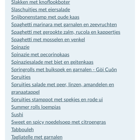
Slakken met knoflookboter
Slaschuitjes met eiersalade
Snijbonenstamp met oude kaas
Spaghetti marinara met garnalen en zeevruchten
Spaghetti met gerookte zalm, rucola en kappertjes
Spaghetti met mosselen en venkel
Spinazie
Spinazie met pecorinokaas
Spinaziesalade met biet en geitenkaas
Springrolls met buikspek en garnalen - Gòi Cuõn
Spruitjes
Spruitjes salade met peer, linzen, amandelen en
granaatappel
Spruitjes stamppot met spekjes en rode ui
Summer rolls loempias
Sushi
Sweet en spicy noedelsoep met citroengras
Tabbouleh
Tagliatelle met garnalen