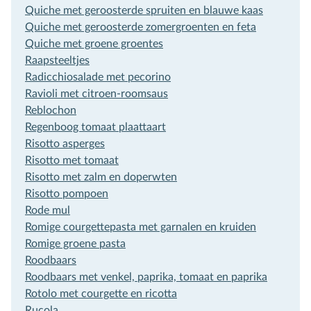
Quiche met geroosterde spruiten en blauwe kaas
Quiche met geroosterde zomergroenten en feta
Quiche met groene groentes
Raapsteeltjes
Radicchiosalade met pecorino
×
Ravioli met citroen-roomsaus
Schrijf je in voor de
Reblochon
Nieuwsbrief
Regenboog tomaat plaattaart
Risotto asperges
Alle goed scorende week-aanbiedingen, de wijnevent
Risotto met tomaat
kalender en wekelijks tientallen nieuw geproefde
Risotto met zalm en doperwten
Risotto pompoen
wijnen! Met informatie en tips over de beste wijnen op
Rode mul
de Nederlandse schappen.
Romige courgettepasta met garnalen en kruiden
Romige groene pasta
Roodbaars
Roodbaars met venkel, paprika, tomaat en paprika
Rotolo met courgette en ricotta
Rucola