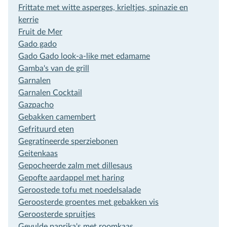
Frittate met witte asperges, krieltjes, spinazie en
kerrie
Fruit de Mer
Gado gado
Gado Gado look-a-like met edamame
Gamba's van de grill
Garnalen
Garnalen Cocktail
Gazpacho
Gebakken camembert
Gefrituurd eten
Gegratineerde sperziebonen
Geitenkaas
Gepocheerde zalm met dillesaus
Gepofte aardappel met haring
Geroostede tofu met noedelsalade
Geroosterde groentes met gebakken vis
Geroosterde spruitjes
Gevulde paprika's met roomkaas