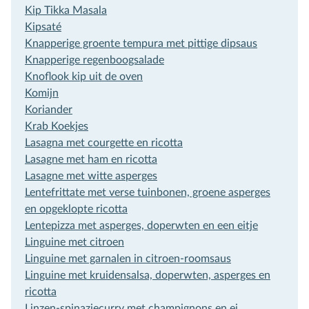
Kip Tikka Masala
Kipsaté
Knapperige groente tempura met pittige dipsaus
Knapperige regenboogsalade
Knoflook kip uit de oven
Komijn
Koriander
Krab Koekjes
Lasagna met courgette en ricotta
Lasagne met ham en ricotta
Lasagne met witte asperges
Lentefrittate met verse tuinbonen, groene asperges
en opgeklopte ricotta
Lentepizza met asperges, doperwten en een eitje
Linguine met citroen
Linguine met garnalen in citroen-roomsaus
Linguine met kruidensalsa, doperwten, asperges en
ricotta
Linzen-spinaziecurry met champignons en ei