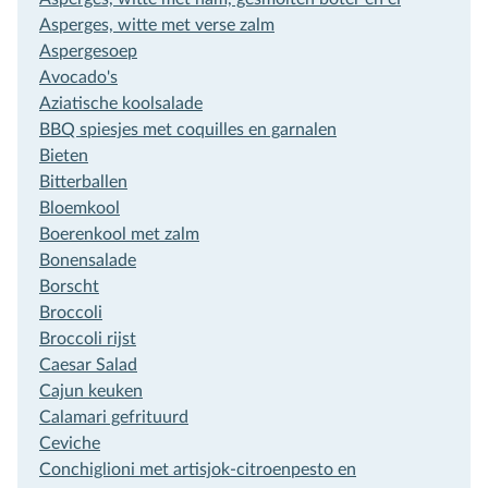
Asperges, witte met verse zalm
Aspergesoep
Avocado's
Aziatische koolsalade
BBQ spiesjes met coquilles en garnalen
Bieten
Bitterballen
Bloemkool
Boerenkool met zalm
Bonensalade
Borscht
Broccoli
Broccoli rijst
Caesar Salad
Cajun keuken
Calamari gefrituurd
Ceviche
Conchiglioni met artisjok-citroenpesto en