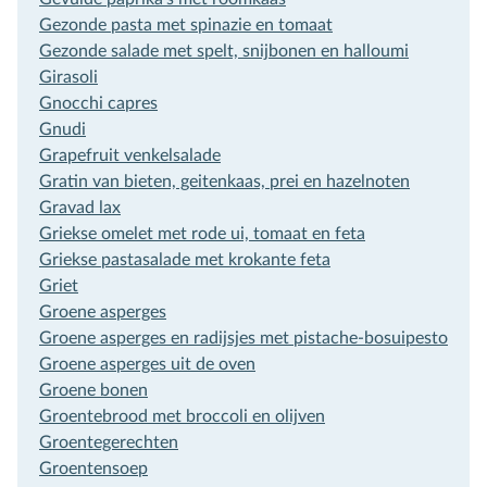
Gezonde pasta met spinazie en tomaat
Gezonde salade met spelt, snijbonen en halloumi
Girasoli
Gnocchi capres
Gnudi
Grapefruit venkelsalade
Gratin van bieten, geitenkaas, prei en hazelnoten
Gravad lax
Griekse omelet met rode ui, tomaat en feta
Griekse pastasalade met krokante feta
Griet
Groene asperges
Groene asperges en radijsjes met pistache-bosuipesto
Groene asperges uit de oven
Groene bonen
Groentebrood met broccoli en olijven
Groentegerechten
Groentensoep