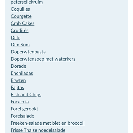
peterseliekruim
Coquilles
Courgette
Crab Cakes
Crudités
Dille
Dim Sum
Doperwtenpasta
Doperwtensoep met waterkers
Dorade
Enchiladas
Erwten
Fajitas
Fish and Chips
Focaccia
Forel gerookt
Forelsalade
Freekeh-salade met biet en broccoli
Frisse Thaise noedelsalade