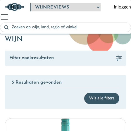
Inloggen
Zoeken
naar:
Als de resultaten voor automatisch aanvullen beschikbaar zijn
WIJN
Filter zoekresultaten
5 Resultaten gevonden
Wis alle filters