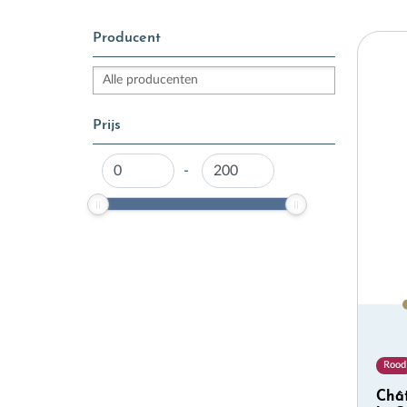
Producent
S
N
Prijs
All
-
wek
ove
I
Rood
Chât