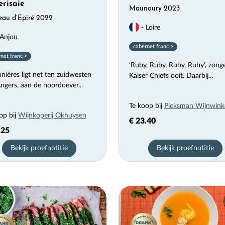
erisaie
Maunoury 2023
eau d’Epiré 2022
- Loire
Anjou
cabernet franc >
net franc >
‘Ruby, Ruby, Ruby, Ruby’, zong
nières ligt net ten zuidwesten
Kaiser Chiefs ooit. Daarbij...
ngers, aan de noordoever...
Te koop bij
Pieksman Wijnwink
op bij
Wijnkoperij Okhuysen
€ 23.40
.25
Bekijk proefnotitie
Bekijk proefnotitie