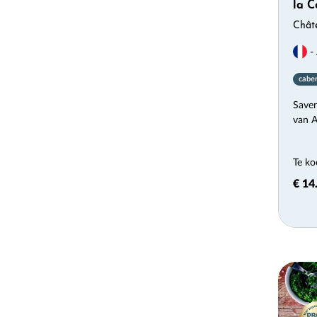
la C
Chât
- 
caber
Saven
van A
Te ko
€ 14