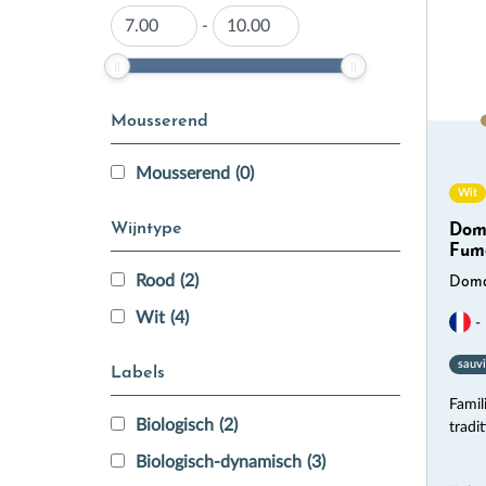
-
Mousserend
Mousserend
(0)
Wit
Wijntype
Doma
Fumé
Rood
(2)
Doma
Wit
(4)
- 
sauvi
Labels
Famili
Biologisch
(2)
tradi
Biologisch-dynamisch
(3)