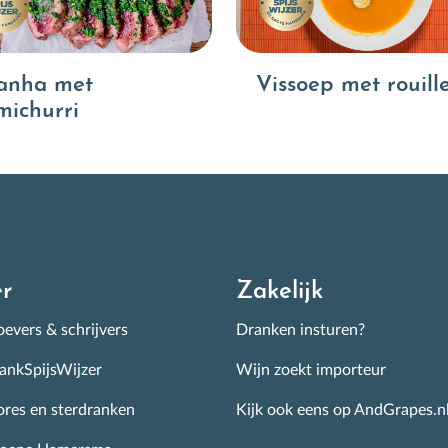
anha met
Vissoep met rouill
michurri
r
Zakelijk
evers & schrijvers
Dranken insturen?
ankSpijsWijzer
Wijn zoekt importeur
ores en sterdranken
Kijk ook eens op AndGrapes.n