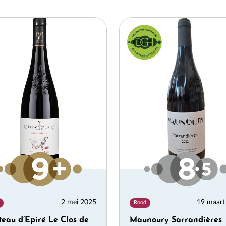
chrijf je in voor de
ieuwsbrief
e goed scorende week-aanbiedingen, de wijnevent kalender en
elijks tientallen nieuw geproefde wijnen! Met informatie en tips
r de beste wijnen op de Nederlandse schappen.
nschrijven
2 mei 2025
19 maart
Rood
eau d’Epiré Le Clos de
Maunoury Sarrandières