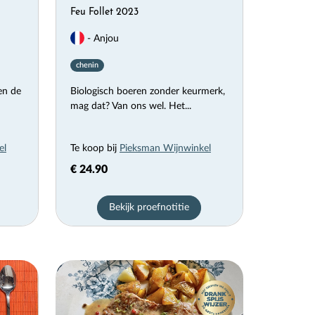
Feu Follet 2023
- Anjou
chenin
en de
Biologisch boeren zonder keurmerk,
mag dat? Van ons wel. Het...
el
Te koop bij
Pieksman Wijnwinkel
€ 24.90
Bekijk proefnotitie