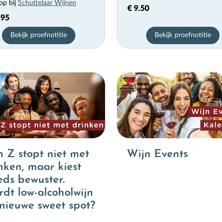
op bij
Schuttelaar Wijnen
€ 9.50
.95
Bekijk proefnotitie
Bekijk proefnotitie
 Z stopt niet met
Wijn Events
nken, maar kiest
eds bewuster.
dt low-alcoholwijn
nieuwe sweet spot?