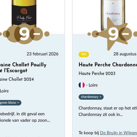
23 februari 2026
28 augustus
Wit
ine Chollet Pouilly
Haute Perche Chardonn
 l'Escargot
Haute Perche 2023
ine Chollet 2024
- Loire
Loire
chardonnay >
gnon blanc >
Chardonnay, staat er op het eti
ebedrijf, in dit geval een
Chardonnay zit ook in...
tionele van vader op zoon...
Te koop bij
De Bruijn in Wijnen