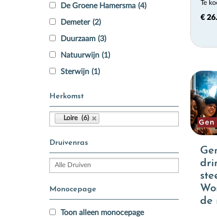
Te ko
De Groene Hamersma
(4)
€ 26
Demeter
(2)
Duurzaam
(3)
Natuurwijn
(1)
Sterwijn
(1)
Herkomst
Loire (6)
Druivenras
Gen
dri
ste
Wor
Monocepage
de 
Toon alleen monocepage