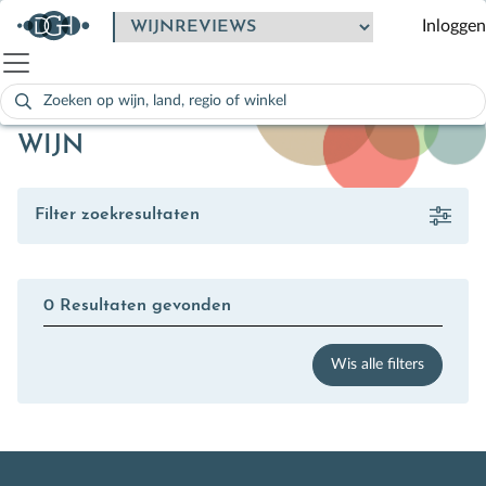
Inloggen
Zoeken
naar:
Als de resultaten voor automatisch aanvullen beschikbaar zijn
WIJN
Filter zoekresultaten
0 Resultaten gevonden
Wis alle filters