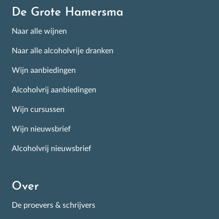
De Grote Hamersma
Naar alle wijnen
Naar alle alcoholvrije dranken
Wijn aanbiedingen
Alcoholvrij aanbiedingen
Wijn cursussen
Wijn nieuwsbrief
×
Schrijf je in voor de
Alcoholvrij nieuwsbrief
Nieuwsbrief
Over
Alle goed scorende week-aanbiedingen, de wijnevent
kalender en wekelijks tientallen nieuw geproefde
De proevers & schrijvers
wijnen! Met informatie en tips over de beste wijnen op