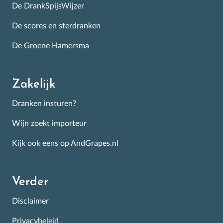
de Nederlandse schappen.
De DrankSpijsWijzer
De scores en sterdranken
De Groene Hamersma
Inschrijven
Zakelijk
Dranken insturen?
Wijn zoekt importeur
Kijk ook eens op AndGrapes.nl
Verder
Disclaimer
Privacybeleid