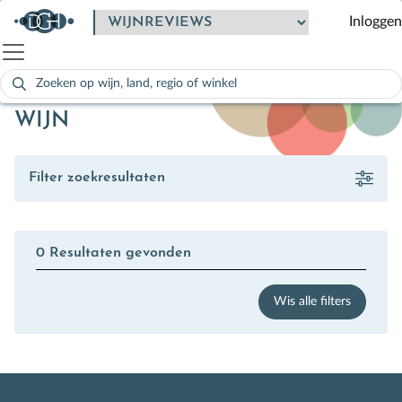
Inloggen
Zoeken
naar:
Als de resultaten voor automatisch aanvullen beschikbaar zijn
WIJN
Filter zoekresultaten
0 Resultaten gevonden
Wis alle filters