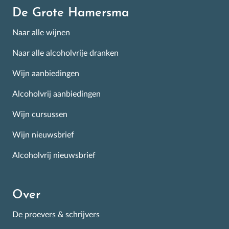
De Grote Hamersma
Naar alle wijnen
Naar alle alcoholvrije dranken
Wijn aanbiedingen
Alcoholvrij aanbiedingen
Wijn cursussen
Wijn nieuwsbrief
×
Schrijf je in voor de
Alcoholvrij nieuwsbrief
Nieuwsbrief
Over
Alle goed scorende week-aanbiedingen, de wijnevent
kalender en wekelijks tientallen nieuw geproefde
De proevers & schrijvers
wijnen! Met informatie en tips over de beste wijnen op