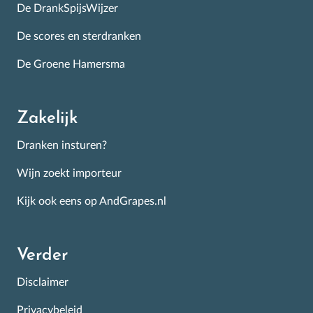
de Nederlandse schappen.
De DrankSpijsWijzer
De scores en sterdranken
De Groene Hamersma
Inschrijven
Zakelijk
Dranken insturen?
Wijn zoekt importeur
Kijk ook eens op AndGrapes.nl
Verder
Disclaimer
Privacybeleid