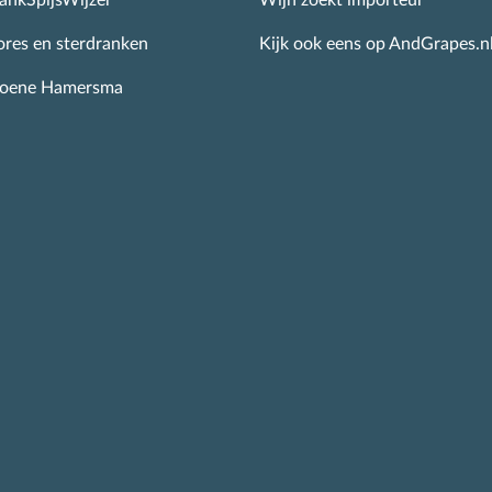
ankSpijsWijzer
Wijn zoekt importeur
ores en sterdranken
Kijk ook eens op AndGrapes.n
roene Hamersma