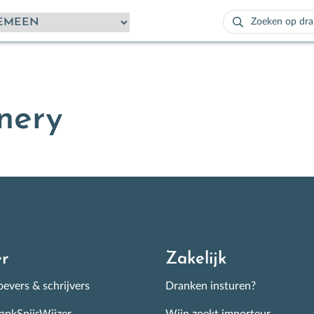
Zoeken
naar:
Als de resultaten
nery
r
Zakelijk
evers & schrijvers
Dranken insturen?