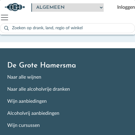
Dirk _ Eerste smaak lekker, afdronk niet.
Inloggen
Pindasmaak
Zoeken
naar:
Als de resultaten voor automatisch aanvullen beschikbaar zijn
De Grote Hamersma
Naar alle wijnen
Naar alle alcoholvrije dranken
Wijn aanbiedingen
Alcoholvrij aanbiedingen
Wijn cursussen