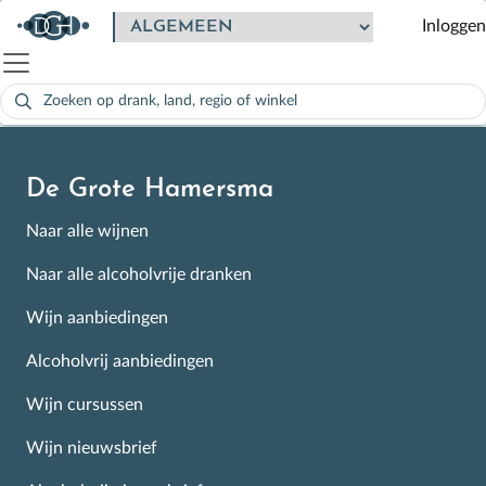
Goede lekkere wijn
Inloggen
Zoeken
naar:
Als de resultaten voor automatisch aanvullen beschikbaar zijn
De Grote Hamersma
Naar alle wijnen
Naar alle alcoholvrije dranken
Wijn aanbiedingen
Alcoholvrij aanbiedingen
Wijn cursussen
Wijn nieuwsbrief