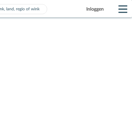
Inloggen
 voor automatisch aanvullen beschikbaar zijn, gebruik de pijle