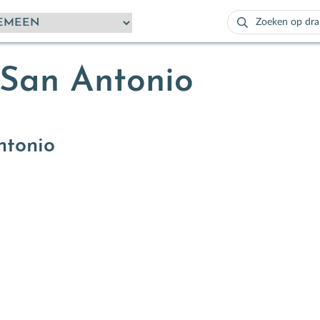
Zoeken
naar:
Als de resultaten
 San Antonio
ntonio