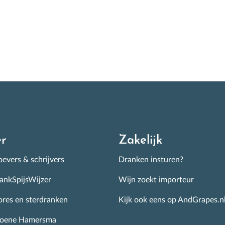
r
Zakelijk
evers & schrijvers
Dranken insturen?
ankSpijsWijzer
Wijn zoekt importeur
ores en sterdranken
Kijk ook eens op AndGrapes.n
roene Hamersma