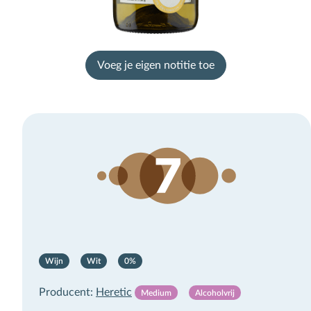
Voeg je eigen notitie toe
Wijn
Wit
0%
×
Producent:
Heretic
Medium
Alcoholvrij