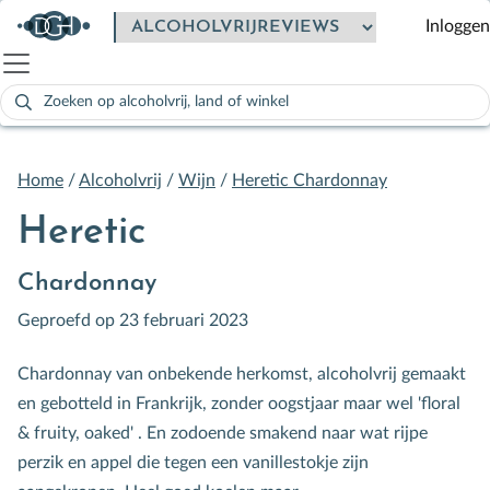
Inloggen
Zoeken
naar:
Als de resultaten voor automatisch aanvullen beschikbaar zijn
Home
/
Alcoholvrij
/
Wijn
/
Heretic Chardonnay
Heretic
Chardonnay
Geproefd op 23 februari 2023
Chardonnay van onbekende herkomst, alcoholvrij gemaakt
en gebotteld in Frankrijk, zonder oogstjaar maar wel 'floral
& fruity, oaked' . En zodoende smakend naar wat rijpe
perzik en appel die tegen een vanillestokje zijn