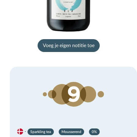
Voeg je eigen notitie toe
-
Sparkling tea
Mousserend
0%