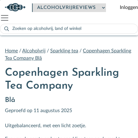
Inloggen
Zoeken
naar:
Als de resultaten voor automatisch aanvullen beschikbaar zijn
Home
/
Alcoholvrij
/
Sparkling tea
/
Copenhagen Sparkling
Tea Company Blå
Copenhagen Sparkling
Tea Company
Blå
Geproefd op 11 augustus 2025
Uitgebalanceerd, met een licht zoetje.