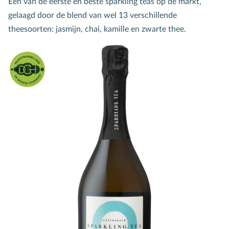
Een van de eerste en beste sparkling teas op de markt,
gelaagd door de blend van wel 13 verschillende
theesoorten: jasmijn, chai, kamille en zwarte thee.